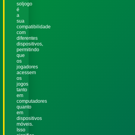
soljogo
é
a
sua
compatibilidade
com
diferentes
dispositivos,
permitindo
que
os
jogadores
acessem
os
jogos
tanto
em
computadores
quanto
em
dispositivos
móveis.
Isso