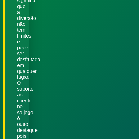
significa
que
a
diversão
não
tem
limites
e
pode
ser
desfrutada
em
qualquer
lugar.
O
suporte
ao
cliente
no
soljogo
é
outro
destaque,
pois