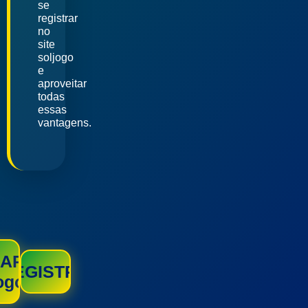
se
registrar
no
site
soljogo
e
aproveitar
todas
essas
vantagens.
GAR
REGISTRO
ogo