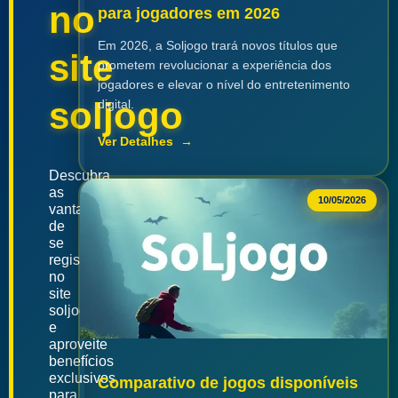
no
para jogadores em 2026
Em 2026, a Soljogo trará novos títulos que
site
prometem revolucionar a experiência dos
jogadores e elevar o nível do entretenimento
soljogo
digital.
Ver Detalhes
Descubra
as
10/05/2026
vantagens
de
se
registrar
no
site
soljogo
e
aproveite
benefícios
exclusivos
Comparativo de jogos disponíveis
para