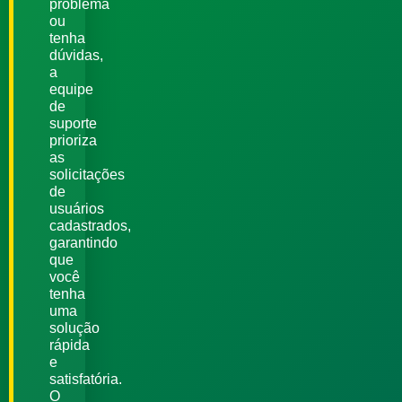
problema
ou
tenha
dúvidas,
a
equipe
de
suporte
prioriza
as
solicitações
de
usuários
cadastrados,
garantindo
que
você
tenha
uma
solução
rápida
e
satisfatória.
O