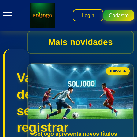
Login
Cadastro
Mais novidades
10/05/2026
Vantagens
de
se
registrar
Soljogo apresenta novos títulos