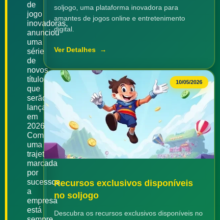
de
soljogo, uma plataforma inovadora para
jogo
amantes de jogos online e entretenimento
inovadoras,
digital.
anunciou
uma
Ver Detalhes
série
de
novos
títulos
10/05/2026
que
serão
lançados
em
2026.
Com
uma
trajetória
marcada
por
sucessos,
Recursos exclusivos disponíveis
a
no soljogo
empresa
está
Descubra os recursos exclusivos disponíveis no
sempre