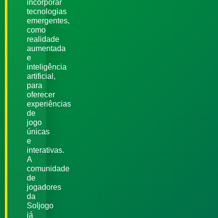
incorporar
tecnologias
emergentes,
como
realidade
aumentada
e
inteligência
artificial,
para
oferecer
experiências
de
jogo
únicas
e
interativas.
A
comunidade
de
jogadores
da
Soljogo
já