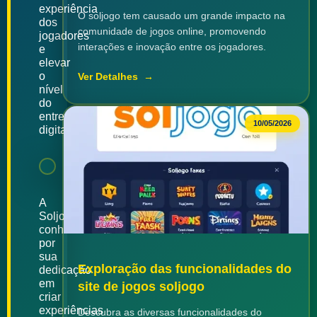
experiência
O soljogo tem causado um grande impacto na
dos
comunidade de jogos online, promovendo
jogadores
interações e inovação entre os jogadores.
e
elevar
o
Ver Detalhes
nível
do
entretenimento
10/05/2026
digital.
A
Soljogo,
conhecida
por
sua
Exploração das funcionalidades do
dedicação
em
site de jogos soljogo
criar
experiências
Descubra as diversas funcionalidades do